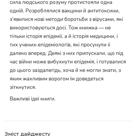
сила людського розуму протистояли одна
одній. Розроблялися вакцини й антитоксини,
з’явилися нові методи боротьби з вірусами, які
використовуються досі. Тож книжка — не
тільки історія епідемії, а й історія медицини, і
тих учених-епідеміологів, які просунули її
далеко вперед. Деякі з них припускали, що під
час війни може вибухнути епідемія, і готувалися
до цього заздалегідь, хоча й не могли знати, з
яким жахливим ворогом їм доведеться
зіткнутися.
Важливі ідеї книги.
Зміст дайджесту