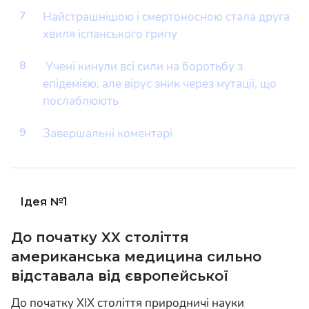
7
Найстрашнішою і смертоносною стала друга
хвиля іспанського грипу
8
Учені кинули всі сили на боротьбу з
епідемією, але вірус зник через мутації, що
послаблюють
9
Завершальні коментарі
1
До початку XX століття
американська медицина сильно
відставала від європейської
До початку XIX століття природничі науки