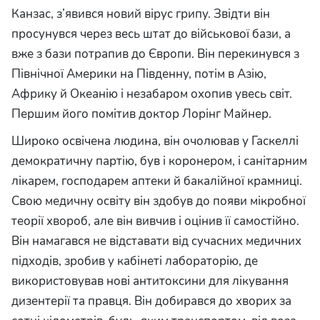
Канзас, з’явився новий вірус грипу. Звідти він
просунувся через весь штат до військової бази, а
вже з бази потрапив до Європи. Він перекинувся з
Північної Америки на Південну, потім в Азію,
Африку й Океанію і незабаром охопив увесь світ.
Першим його помітив доктор Лорінг Майнер.
Широко освічена людина, він очолював у Гаскеллі
демократичну партію, був і коронером, і санітарним
лікарем, господарем аптеки й бакалійної крамниці.
Свою медичну освіту він здобув до появи мікробної
теорії хвороб, але він вивчив і оцінив її самостійно.
Він намагався не відставати від сучасних медичних
підходів, зробив у кабінеті лабораторію, де
використовував нові антитоксини для лікування
дизентерії та правця. Він добирався до хворих за