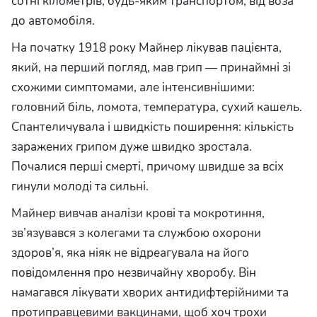
сотні кілометрів, будь-яким транспортом, від воза
до автомобіля.
На початку 1918 року Майнер лікував пацієнта,
який, на перший погляд, мав грип — принаймні зі
схожими симптомами, але інтенсивнішими:
головний біль, ломота, температура, сухий кашель.
Спантеличувала і швидкість поширення: кількість
заражених грипом дуже швидко зростала.
Почалися перші смерті, причому швидше за всіх
гинули молоді та сильні.
Майнер вивчав аналізи крові та мокротиння,
зв’язувався з колегами та службою охорони
здоров’я, яка ніяк не відреагувала на його
повідомлення про незвичайну хворобу. Він
намагався лікувати хворих антидифтерійними та
протиправцевими вакцинами, щоб хоч трохи