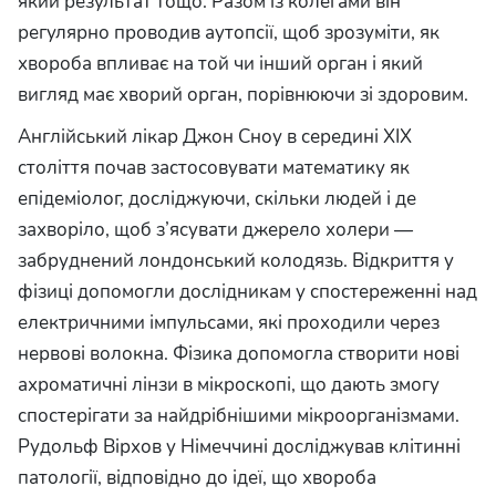
який результат тощо. Разом із колегами він
регулярно проводив аутопсії, щоб зрозуміти, як
хвороба впливає на той чи інший орган і який
вигляд має хворий орган, порівнюючи зі здоровим.
Англійський лікар Джон Сноу в середині XIX
століття почав застосовувати математику як
епідеміолог, досліджуючи, скільки людей і де
захворіло, щоб з’ясувати джерело холери —
забруднений лондонський колодязь. Відкриття у
фізиці допомогли дослідникам у спостереженні над
електричними імпульсами, які проходили через
нервові волокна. Фізика допомогла створити нові
ахроматичні лінзи в мікроскопі, що дають змогу
спостерігати за найдрібнішими мікроорганізмами.
Рудольф Вірхов у Німеччині досліджував клітинні
патології, відповідно до ідеї, що хвороба