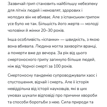
Зазвичай грип становить найбільшу небезпеку
для літніх людей і немовлят, здорових і
молодих він не вбиває. Але з іспанським грипом
усе було не так. Більшість його жертв — молоді
чоловіки й жінки 20–30 років.
Інша особливість «іспанки» — швидкість, з якою
вона вбивала. Людина могла захворіти вранці,
а померти вже до вечора. За рік від цього
смертоносного грипу загинуло більше людей,
ніж від Чорної смерті за 100 років.
Смертоносну пандемію супроводжували хаос і
спустошення, відчай і смерть. Але її історія
невіддільна від історії науковців, які в цих
умовах шукали відповіді про причини хвороби
та способи боротьби з нею. Сила природи та