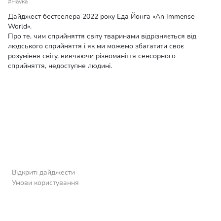
#Наука
Дайджест бестселера 2022 року Еда Йонга «An Immense
World».
Про те, чим сприйняття світу тваринами відрізняється від
людського сприйняття і як ми можемо збагатити своє
розуміння світу, вивчаючи різноманіття сенсорного
сприйняття, недоступне людині.
Відкриті дайджести
Умови користування
Політика конфіденційності
Ваш профіль
Техпідтримка