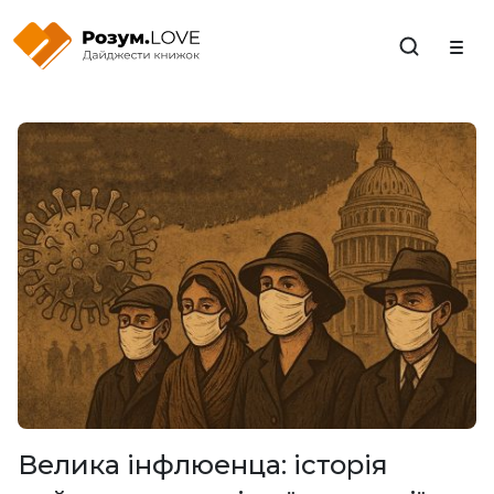
Закрити
Велика інфлюенца: історія