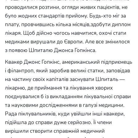
проводилися розтини, огляди живих пацієнтів, не
було жодних стандартів прийому. Будь-хто міг за
плату, провчившись кілька місяців,здобути диплом
лікаря. Щоб дійсно чогось навчитися, охочі стати
медиками вирушали до Європи. Але все змінилося
з появою Шпиталю Джонса Гопкінса.
Квакер Джонс Гопкінс, американський підприємець
і філантроп, який заробив великі статки, заповідав
на частину своїх капіталів заснувати Шпиталь —
лікарню, де приймання та лікування хворих
поєднувалися б із викладанням лікувальної справи
та науковими дослідженнями в галузі медицини.
Рада піклувальників, куди увійшли інші квакери,
підійшла до справи дуже серйозно. Її члени
вирішили створити справжній медичний