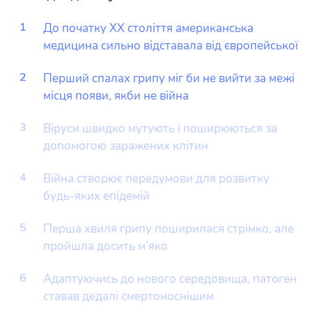
1
До початку XX століття американська
медицина сильно відставала від європейської
2
Перший спалах грипу міг би не вийти за межі
місця появи, якби не війна
3
Віруси швидко мутують і поширюються за
допомогою заражених клітин
4
Війна створює передумови для розвитку
будь-яких епідемій
5
Перша хвиля грипу поширилася стрімко, але
пройшла досить м’яко
6
Адаптуючись до нового середовища, патоген
ставав дедалі смертоноснішим