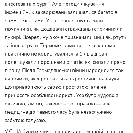
анестезії та хірургії. Але методи лікування
інфекційних захворювань залишалися багато в
чому печерними. У разі запалень ставили
гірчичники, які додавали страждань і спричиняли
пухирі. Всередину охоче призначали миш’як, ртуть
та інші отрути. Термометрами та стетоскопами
практично не користувалися, а біль від ран
полегшували порошками опіатів, які сипали прямо
в рану. Після Громадянської війни народилися такі
напрямки, як хіропрактика і християнська наука,
що приваблюють своєю простотою, але не
приносять особливої користі. Усе було чудово з
фізикою, хімією, інженерною справою — але
медицина до певного часу була незаслужено
забутою галуззю.
У США були медичні школи, але в жодній із них не