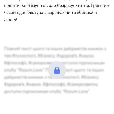
підняти їхній імунітет, але безрезультатно. Грип тим
часом і далі лютував, заражаючи та вбиваючи
людей.
Повний текст цього та інших дайджестів книжок з
тем #психології, #бізнесу, #здоров'я, #науки,
#філософії, #саморозвитку доступні підписникам
клубу “Rozum.Love” Повний текст цього та інших
дайджестів книжок з тем #психології, #бізнесу,
#здоров'я, #науки, #філософії, #саморозвитку
доступні підписникам клубу “Rozum.Love”