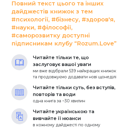
Повний текст цього та інших
дайджестів книжок з тем
#психології, #бізнесу, #здоров'я,
#науки, #філософії,
#саморозвитку доступні
підписникам клубу “Rozum.Love”
Читайте тільки те, що
заслуговує вашої уваги
ми вже відібрали 539 найкращих книжок
та продовжуємо додавати нові щонеділі
Читайте тільки суть, без вступів,
повторів та води
одна книга за ~30 хвилин
Читайте українською та
вивчайте її нюанси
в кожному дайджесті по одному