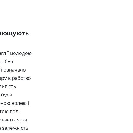
плющують
нглії молодою
ін був
 і означало
ору в рабство
ливість
 була
ьною волею і
тою волі,
ивається, за
а залежність