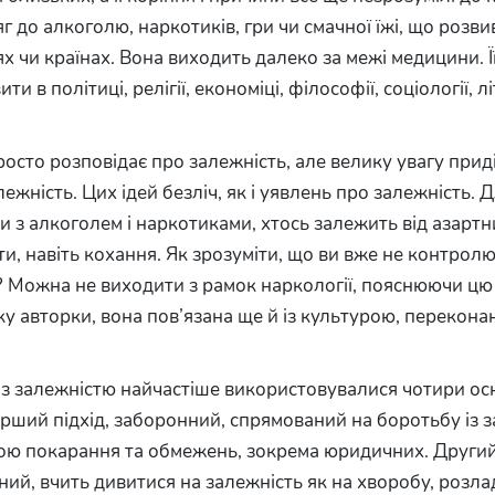
г до алкоголю, наркотиків, гри чи смачної їжі, що розви
ях чи країнах. Вона виходить далеко за межі медицини. Її
и в політиці, релігії, економіці, філософії, соціології, л
осто розповідає про залежність, але велику увагу приділ
лежність. Цих ідей безліч, як і уявлень про залежність. 
 з алкоголем і наркотиками, хтось залежить від азартни
ти, навіть кохання. Як зрозуміти, що ви вже не контрол
? Можна не виходити з рамок наркології, пояснюючи цю
ку авторки, вона пов’язана ще й із культурою, перекона
.
 із залежністю найчастіше використовувалися чотири ос
ерший підхід, заборонний, спрямований на боротьбу із 
ою покарання та обмежень, зокрема юридичних. Другий 
ий, вчить дивитися на залежність як на хворобу, розла