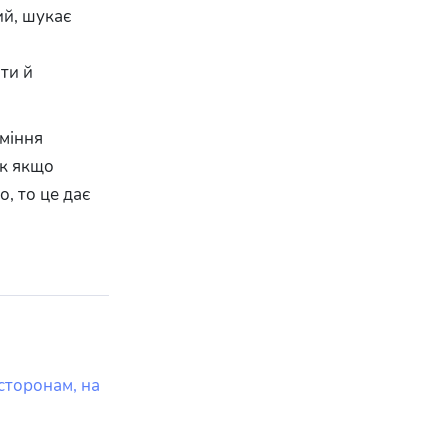
ий, шукає
ти й
уміння
ак якщо
о, то це дає
сторонам, на