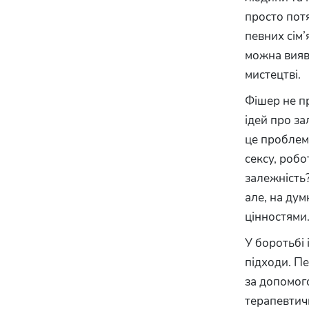
просто потя
певних сім’
можна виявит
мистецтві.
Фішер не пр
ідей про за
це проблеми
сексу, робо
залежність
але, на дум
цінностями
У боротьбі
підходи. П
за допомог
терапевтичн