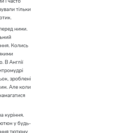
й і часто
вували тільки
отик.
перед ними.
льний
ння. Колись
 якими
. В Англії
хитромудрі
ьок, зроблені
ним. Але коли
 намагатися
а куріння.
тютюн у будь-
вання тютюну