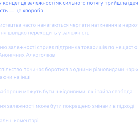
у концепції залежності як сильного потягу прийшла ідея
сть — це хвороба
стецтва часто намагаються черпати натхнення в нарко
ня швидко переходить у залежність
ню залежності сприяє підтримка товаришів по нещастю
 Анонімних Алкоголіків
успільство починає боротися з одними різновидами нарко
аючи на інші
заборони можуть бути шкідливими, як і зайва свобода
ня залежності може бути покращено змінами в підході
льні коментарі