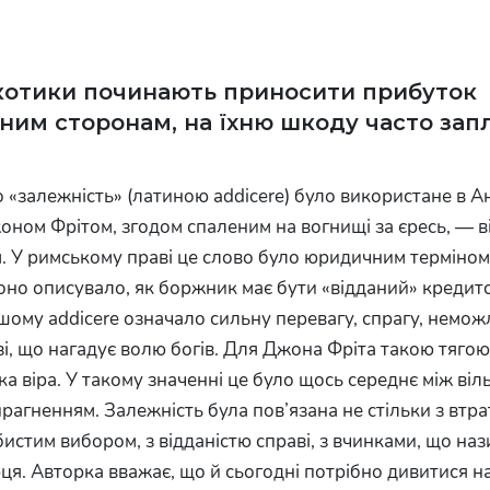
котики починають приносити прибуток
еним сторонам, на їхню шкоду часто за
 «залежність» (латиною addicere) було використане в А
ном Фрітом, згодом спаленим на вогнищі за єресь, — в
. У римському праві це слово було юридичним терміном
воно описувало, як боржник має бути «відданий» кредит
ншому addicere означало сильну перевагу, спрагу, немож
зі, що нагадує волю богів. Для Джона Фріта такою тягою
а віра. У такому значенні це було щось середнє між віл
агненням. Залежність була пов’язана не стільки з втра
бистим вибором, з відданістю справі, з вчинками, що наз
ця. Авторка вважає, що й сьогодні потрібно дивитися н