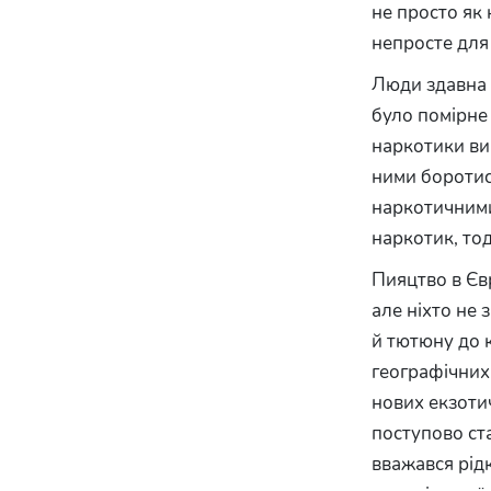
не просто як
непросте для
Люди здавна в
було помірне
наркотики ви
ними боротис
наркотичними
наркотик, тод
Пияцтво в Євр
але ніхто не 
й тютюну до 
географічних 
нових екзотич
поступово ст
вважався рідк