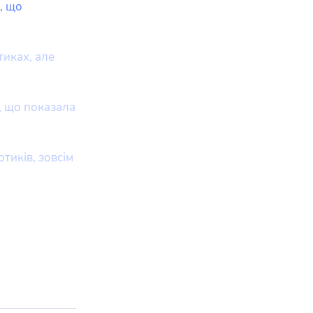
, що
тиках, але
, що показала
тиків, зовсім