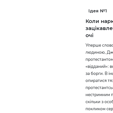
1
Коли нар
зацікавл
очі
Уперше слово
людиною, Джо
протестантом
«відданий»: 
за борги. В і
опиратися тя
протестантськ
нестримним пр
скільки з осо
покликом сер