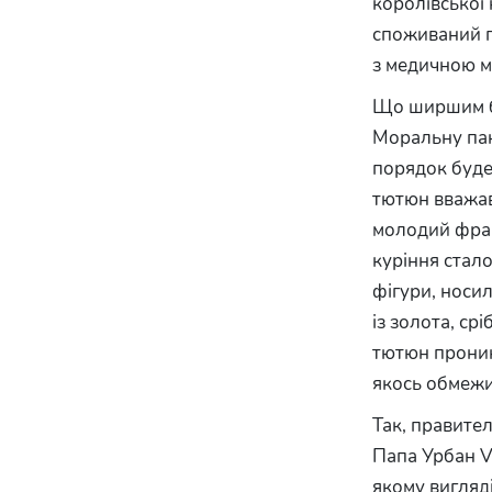
королівської 
споживаний пр
з медичною м
Що ширшим бу
Моральну пан
порядок буде
тютюн вважавс
молодий фран
куріння стал
фігури, носи
із золота, ср
тютюн проник 
якось обмежи
Так, правите
Папа Урбан VI
якому вигляді