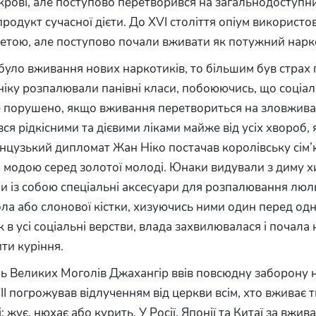
крові, але поступово перетворився на загальнодоступни
одукт сучасної дієти. До XVI століття опіум використо
етою, але поступово почали вживати як потужний нарк
ло вживання нових наркотиків, то більшим був страх 
іку розпалювали панівні класи, побоюючись, що соціа
 порушено, якщо вживання перетвориться на зловжива
я рідкісними та дієвими ліками майже від усіх хвороб,
цузький дипломат Жан Ніко постачав королівську сім’ю
о модою серед золотої молоді. Юнаки видували з диму 
ли із собою спеціальні аксесуари для розпалювання люл
ібла або слонової кістки, хизуючись ними один перед од
в усі соціальні верстви, влада захвилювалася і почала
ти куріння.
ль Великих Моголів Джахангір ввів повсюдну заборону н
I погрожував відлученням від церкви всім, хто вживає 
: жує, нюхає або курить. У Росії, Японії та Китаї за вжи