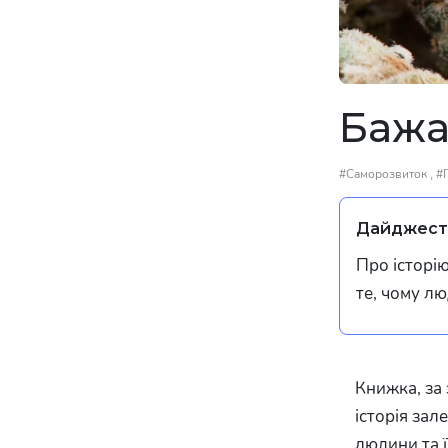
Бажа
,
#Саморозвиток
#
Дайджест 
Про історію
те, чому лю
Книжка, за 
історія зал
людини та ї