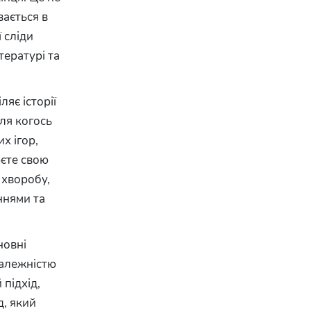
вається в
 сліди
ітературі та
яє історії
Для когось
х ігор,
юєте свою
 хворобу,
ннями та
новні
залежністю
підхід,
д, який