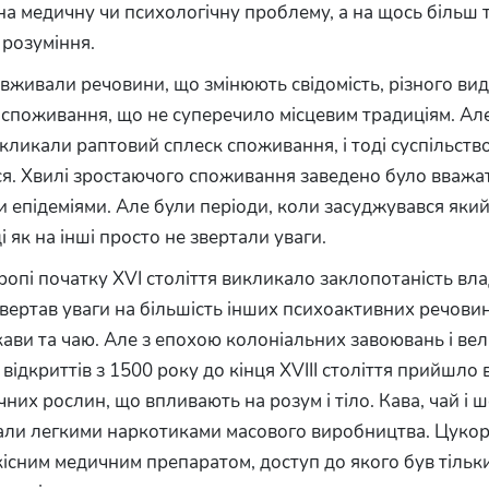
 на медичну чи психологічну проблему, а на щось більш 
 розуміння.
живали речовини, що змінюють свідомість, різного виду
 споживання, що не суперечило місцевим традиціям. Але
кликали раптовий сплеск споживання, і тоді суспільств
я. Хвилі зростаючого споживання заведено було вважа
 епідеміями. Але були періоди, коли засуджувався яки
і як на інші просто не звертали уваги.
опі початку XVI століття викликало заклопотаність вла
звертав уваги на більшість інших психоактивних речовин,
кави та чаю. Але з епохою колоніальних завоювань і ве
відкриттів з 1500 року до кінця XVIII століття прийшло 
них рослин, що впливають на розум і тіло. Кава, чай і 
али легкими наркотиками масового виробництва. Цукор
існим медичним препаратом, доступ до якого був тільки