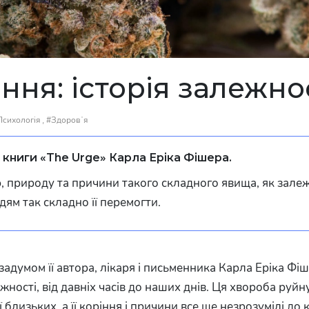
ння: історія залежно
,
Психологія
#Здоровʼя
книги «The Urge» Карла Еріка Фішера.
, природу та причини такого складного явища, як залежн
дям так складно її перемогти.
задумом її автора, лікаря і письменника Карла Еріка Фі
ежності, від давніх часів до наших днів. Ця хвороба руйн
ї близьких, а її коріння і причини все ще незрозумілі до 