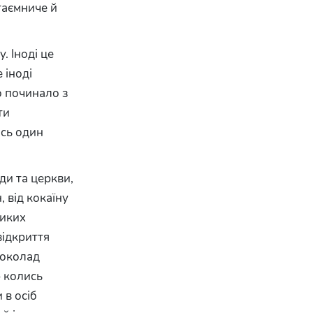
таємниче й
. Іноді це
 іноді
о починало з
ти
йсь один
ди та церкви,
 від кокаїну
ликих
відкриття
шоколад
 колись
 в осіб