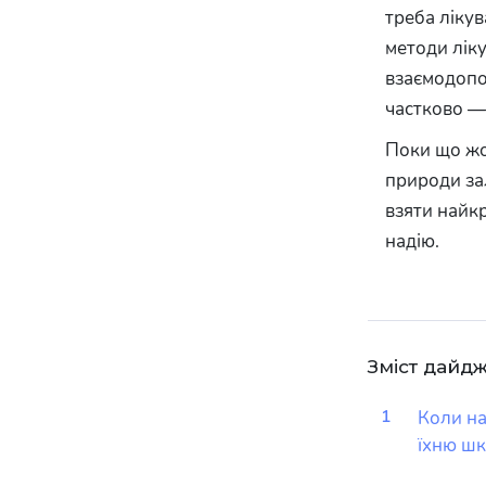
треба лікув
методи ліку
взаємодопо
частково —
Поки що жод
природи за
взяти найкр
надію.
Зміст дайд
1
Коли на
їхню шк