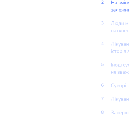
2
На змін
залежні
3
Люди ми
натхнен
4
Лікуван
історія
5
Іноді с
не зваж
6
Суворі 
7
Лікуван
8
Заверша