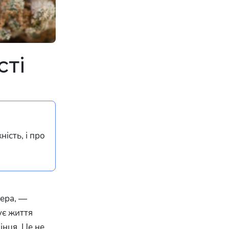
сті
ість, і про
шера, —
ує життя
кінця. Це не