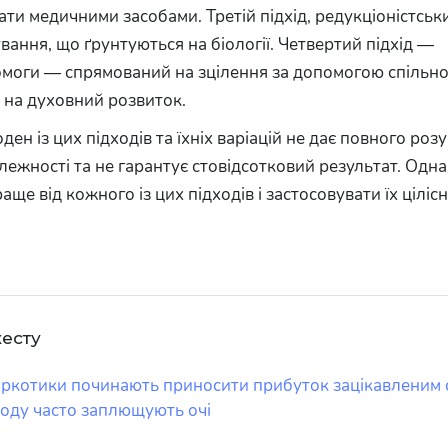
ати медичними засобами. Третій підхід, редукціоністськ
вання, що ґрунтуються на біології. Четвертий підхід —
моги — спрямований на зцілення за допомогою спільно
 на духовний розвиток.
ен із цих підходів та їхніх варіацій не дає повного роз
лежності та не гарантує стовідсотковий результат. Одн
аще від кожного із цих підходів і застосовувати їх цілісн
жесту
ркотики починають приносити прибуток зацікавленим 
оду часто заплющують очі